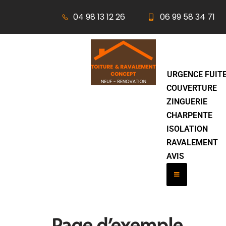
04 98 13 12 26
06 99 58 34 71
Aller
au
contenu
URGENCE FUITE
COUVERTURE
ZINGUERIE
CHARPENTE
ISOLATION
RAVALEMENT
AVIS
Hamburger Toggl