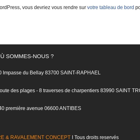
 WordPress, vous devriez vous rendre sur
votre tableau de bord
po
Ù SOMMES-NOUS ?
0 Impasse du Bellay 83700 SAINT-RAPHAEL
oute des plages - 8 traverses de charpentiers 83990 SAINT 
40 première avenue 06600 ANTIBES
RE & RAVALEMENT CONCEPT
I Tous droits reservés