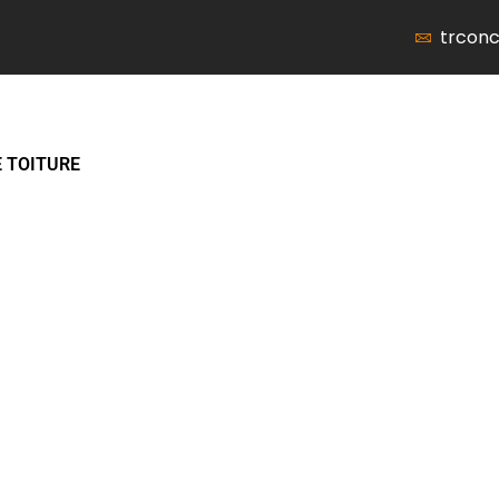
trcon
 TOITURE
e Menu