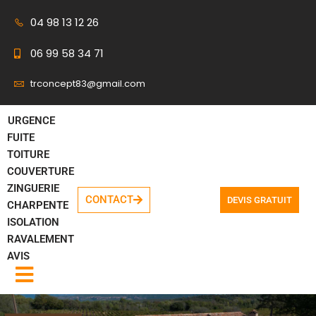
04 98 13 12 26
Aller
06 99 58 34 71
au
contenu
trconcept83@gmail.com
URGENCE
FUITE
TOITURE
COUVERTURE
ZINGUERIE
CONTACT
DEVIS GRATUIT
CHARPENTE
ISOLATION
RAVALEMENT
AVIS
Hamburger Toggle Menu